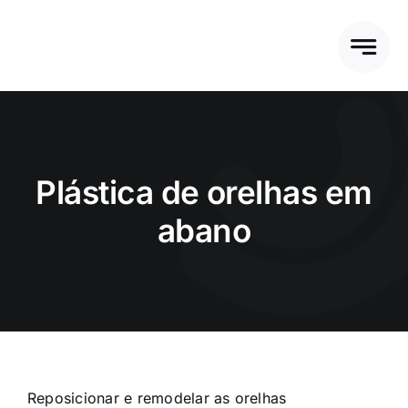
Ir
para
o
conteúdo
Plástica de orelhas em
abano
Reposicionar e remodelar as orelhas