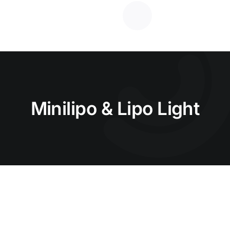
Ir
para
o
conteúdo
Minilipo & Lipo Light